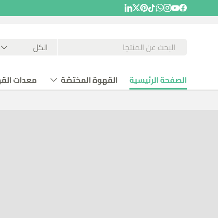
YouTube
LinkedIn
Twitter
Pinterest
WhatsApp
TikTok
Instagram
Facebook
بحث
نوع المنتج
الكل
الصفحة الرئيسية
القهوة المختصّة
معدات الق